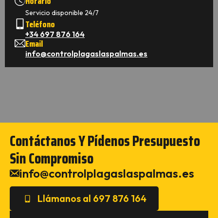
Horario
Servicio disponible 24/7
Teléfono
+34 697 876 164
Email
info@controlplagaslaspalmas.es
Contáctanos Y Pídenos Presupuesto
Sin Compromiso
info@controlplagaslaspalmas.es
Llámanos al 697 876 164