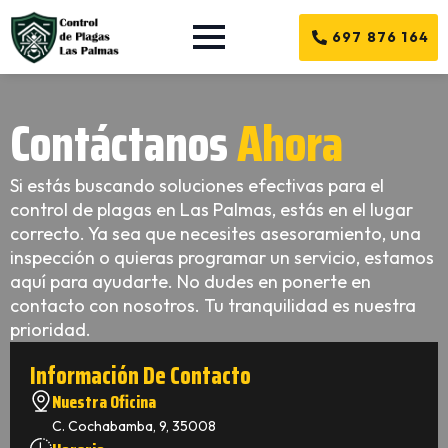
697 876 164
Contáctanos
Ahora
Si estás buscando soluciones efectivas para el
control de plagas en Las Palmas, estás en el lugar
correcto. Ya sea que necesites asesoramiento, una
inspección o quieras programar un servicio, estamos
aquí para ayudarte. No dudes en ponerte en
contacto con nosotros. Tu tranquilidad es nuestra
prioridad.
Información De Contacto
Nuestra Oficina
C. Cochabamba, 9, 35008